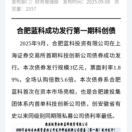
发布部门：财务管理部
发布时间：2025.09.08
浏
览量：2357
合肥蓝科成功
发行第一期
科创债
2025
年
9
月，合肥蓝科投资有限公司
在上
海证券交易所首期
科技创新公司债
券
成功发
行。本次债券发行规模
3
亿元，票面利率
1.8
9%
，全场认购倍数
5.6
倍。本次债券
系
合肥
蓝科首次
在资本市场亮相，也是
合肥建投
集
团
体系内
首单
科技
创新
公司债，创安徽省
有
史以来
同级别同期限私募公司债利率最低
。