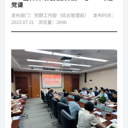
党课
发布部门：党群工作部（综合管理部）
发布时间：
2023.07.21
浏览量：2696