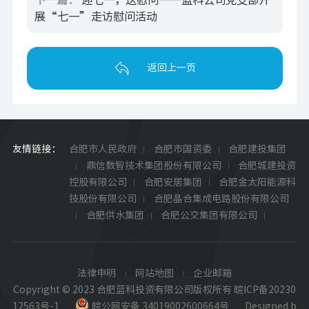
展“七一”走访慰问活动
返回上一页
友情链接：
合肥市人民政府
合肥市国资委
合肥建投集团
鼎信数智技术集团股份有限公司
合肥城建投资
控股有限公司
合肥安居集团
合肥金太阳能源科
技股份有限公司
合肥晶合集成电路股份有限公司
合肥供水集团
合肥公交集团有限公司
法律申明
网站地图
企业邮箱
Copyright © 2023 合肥蓝科投资有限公司版权所有
皖ICP备20230
12563号-1
皖公网安备 34019002600664号
Designed b