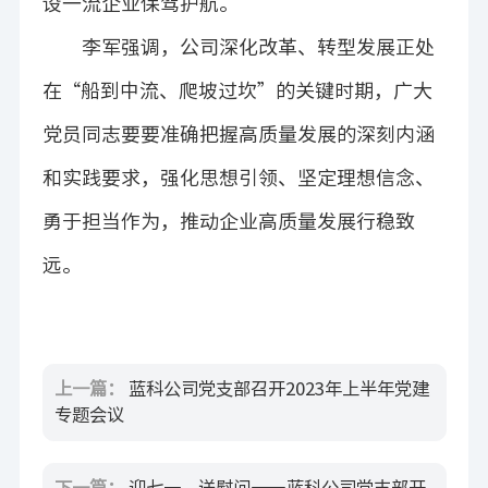
设一流企业保驾护航。
李军强调，公司深化改革、转型发展正处
在“船到中流、爬坡过坎”的关键时期，广大
党员同志要要准确把握高质量发展的深刻内涵
和实践要求，强化思想引领、坚定理想信念、
勇于担当作为，推动企业高质量发展行稳致
远。
上一篇：
蓝科公司党支部召开2023年上半年党建
专题会议
下一篇：
迎七一，送慰问——蓝科公司党支部开