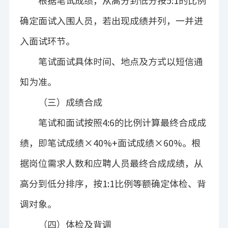
根据笔试成绩，从高分到低分按
5:1
的比例
确定面试入围人员，若出现成绩并列，一并进
入面试环节。
笔试面试具体时间、地点及方式以短信通
知为准。
（三）成绩合成
笔试和面试按照
4:6
的比例计算最终合成成
绩，即笔试成绩
×40%+
面试成绩
×60%
。根
据岗位需求人数和应聘人员最终合成成绩，从
高分到低分排序，按
1:1
比例等额确定体检、背
调对象。
（四）体检及背调